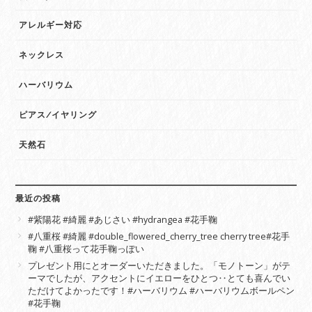
アレルギー対応
ネックレス
ハーバリウム
ピアス/イヤリング
天然石
最近の投稿
#紫陽花 #綺麗 #あじさい #hydrangea #花手鞠
#八重桜 #綺麗 #double_flowered_cherry_tree cherry tree#花手
鞠 #八重桜って花手鞠っぽい
プレゼント用にとオーダーいただきました。「モノトーン」がテ
ーマでしたが、アクセントにイエローをひとつ‥とても喜んでい
ただけてよかったです！#ハーバリウム #ハーバリウムボールペン
#花手鞠