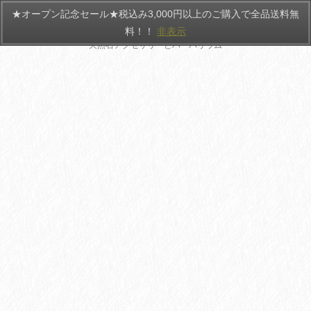
★オープン記念セール★税込み3,000円以上のご購入で全品送料無
HANATEMARI
料！！
非表示
天然石アクセサリーとハーバリウム