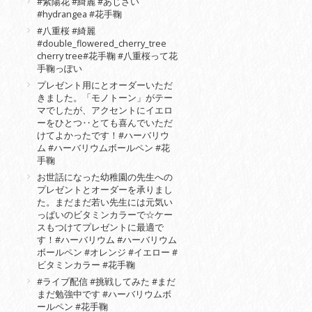
#紫陽花 #綺麗 #あじさい
#hydrangea #花手鞠
#八重桜 #綺麗
#double_flowered_cherry_tree
cherry tree#花手鞠 #八重桜って花
手鞠っぽい
プレゼント用にとオーダーいただ
きました。「モノトーン」がテー
マでしたが、アクセントにイエロ
ーをひとつ‥とても喜んでいただ
けてよかったです！#ハーバリウ
ム #ハーバリウムボールペン #花
手鞠
お世話になった幼稚園の先生への
プレゼントとオーダーを承りまし
た。まだまだ若い先生には元気い
っぱいのビタミンカラーで☆ケー
スもつけてプレゼントに最適で
す！#ハーバリウム #ハーバリウム
ボールペン #オレンジ #イエロー #
ビタミンカラー #花手鞠
#ライブ配信 #挑戦してみた #まだ
まだ勉強中です #ハーバリウムボ
ールペン #花手鞠