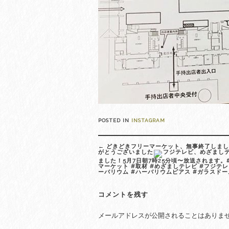
POSTED IN
INSTAGRAM
Post
←
どきどきフリーマーケット、無事終了しまし
navigation
がとうございました
フジテレビ、めざまし
ました！5月7日朝7時25分頃〜放送されます。
マーケット #取材 #めざましテレビ #フジテレ
ーバリウム #ハーバリウムピアス #ガラスド
コメントを残す
メールアドレスが公開されることはありま