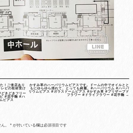
た！ご来店あり
かすみ草のハーバリウムピアスです。ドームの中でオイルとと
テレビの取材受け
もにゆらゆら揺れて、とっても綺麗。#ハーバリウム #ハーバ
リウムピアス #ガラスドームピアス #かすみ草 #プリザーブド
#どきどきフリー
フラワー #ドライフラワー #花手鞠
→
ビ #花手鞠 #ハ
ームピアス
せん。
*
が付いている欄は必須項目です