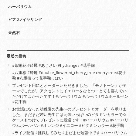
ハーバリウム
ピアス/イヤリング
天然石
最近の投稿
#紫陽花 #綺麗 #あじさい #hydrangea #花手鞠
#八重桜 #綺麗 #double_flowered_cherry_tree cherry tree#花手
鞠 #八重桜って花手鞠っぽい
プレゼント用にとオーダーいただきました。「モノトーン」がテ
ーマでしたが、アクセントにイエローをひとつ‥とても喜んでい
ただけてよかったです！#ハーバリウム #ハーバリウムボールペン
#花手鞠
お世話になった幼稚園の先生へのプレゼントとオーダーを承りま
した。まだまだ若い先生には元気いっぱいのビタミンカラーで☆
ケースもつけてプレゼントに最適です！#ハーバリウム #ハーバリ
ウムボールペン #オレンジ #イエロー #ビタミンカラー #花手鞠
#ライブ配信 #挑戦してみた #まだまだ勉強中です #ハーバリウム