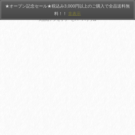
★オープン記念セール★税込み3,000円以上のご購入で全品送料無
HANATEMARI
料！！
非表示
天然石アクセサリーとハーバリウム