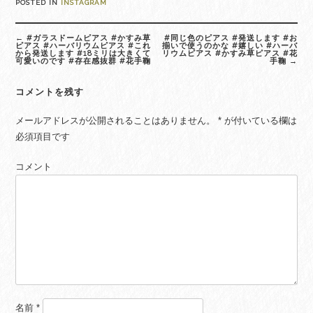
POSTED IN
INSTAGRAM
Post
←
#ガラスドームピアス #かすみ草
#同じ色のピアス #発送します #お
navigation
ピアス #ハーバリウムピアス #これ
揃いで使うのかな #嬉しい #ハーバ
から発送します #18ミリは大きくて
リウムピアス #かすみ草ピアス #花
可愛いのです #存在感抜群 #花手鞠
手鞠
→
コメントを残す
メールアドレスが公開されることはありません。
*
が付いている欄は
必須項目です
コメント
名前
*