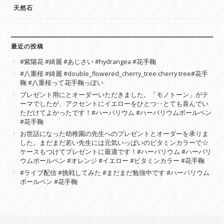
天然石
最近の投稿
#紫陽花 #綺麗 #あじさい #hydrangea #花手鞠
#八重桜 #綺麗 #double_flowered_cherry_tree cherry tree#花手
鞠 #八重桜って花手鞠っぽい
プレゼント用にとオーダーいただきました。「モノトーン」がテ
ーマでしたが、アクセントにイエローをひとつ‥とても喜んでい
ただけてよかったです！#ハーバリウム #ハーバリウムボールペン
#花手鞠
お世話になった幼稚園の先生へのプレゼントとオーダーを承りま
した。まだまだ若い先生には元気いっぱいのビタミンカラーで☆
ケースもつけてプレゼントに最適です！#ハーバリウム #ハーバリ
ウムボールペン #オレンジ #イエロー #ビタミンカラー #花手鞠
#ライブ配信 #挑戦してみた #まだまだ勉強中です #ハーバリウム
ボールペン #花手鞠