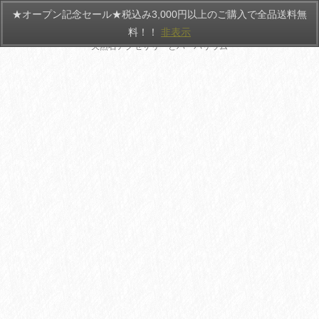
★オープン記念セール★税込み3,000円以上のご購入で全品送料無
HANATEMARI
料！！
非表示
天然石アクセサリーとハーバリウム