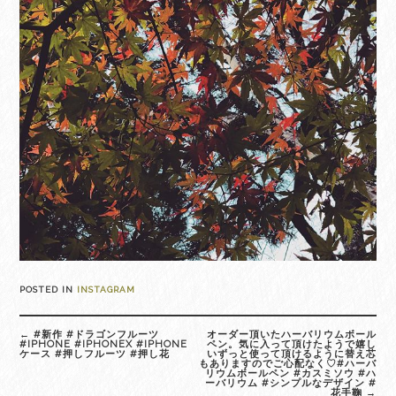
POSTED IN
INSTAGRAM
Post
←
#新作 #ドラゴンフルーツ
オーダー頂いたハーバリウムボール
navigation
#IPHONE #IPHONEX #IPHONE
ペン。気に入って頂けたようで嬉し
ケース #押しフルーツ #押し花
いずっと使って頂けるように替え芯
もありますのでご心配なく♡#ハーバ
リウムボールペン #カスミソウ #ハ
ーバリウム #シンプルなデザイン #
花手鞠
→