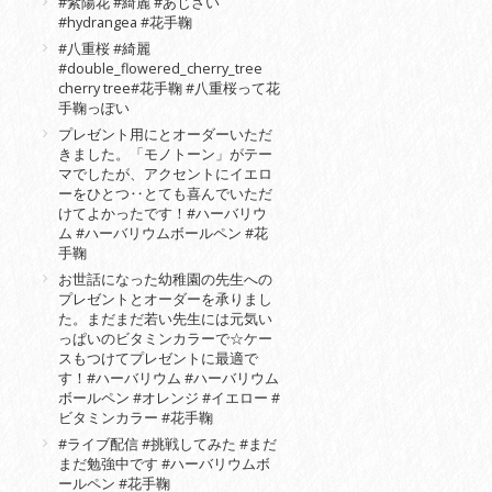
#紫陽花 #綺麗 #あじさい
#hydrangea #花手鞠
#八重桜 #綺麗
#double_flowered_cherry_tree
cherry tree#花手鞠 #八重桜って花
手鞠っぽい
プレゼント用にとオーダーいただ
きました。「モノトーン」がテー
マでしたが、アクセントにイエロ
ーをひとつ‥とても喜んでいただ
けてよかったです！#ハーバリウ
ム #ハーバリウムボールペン #花
手鞠
お世話になった幼稚園の先生への
プレゼントとオーダーを承りまし
た。まだまだ若い先生には元気い
っぱいのビタミンカラーで☆ケー
スもつけてプレゼントに最適で
す！#ハーバリウム #ハーバリウム
ボールペン #オレンジ #イエロー #
ビタミンカラー #花手鞠
#ライブ配信 #挑戦してみた #まだ
まだ勉強中です #ハーバリウムボ
ールペン #花手鞠