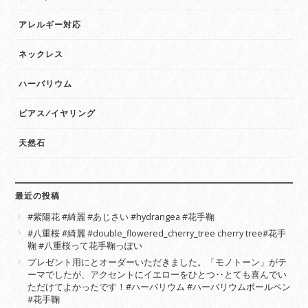
アレルギー対応
ネックレス
ハーバリウム
ピアス/イヤリング
天然石
最近の投稿
#紫陽花 #綺麗 #あじさい #hydrangea #花手鞠
#八重桜 #綺麗 #double_flowered_cherry_tree cherry tree#花手
鞠 #八重桜って花手鞠っぽい
プレゼント用にとオーダーいただきました。「モノトーン」がテ
ーマでしたが、アクセントにイエローをひとつ‥とても喜んでい
ただけてよかったです！#ハーバリウム #ハーバリウムボールペン
#花手鞠