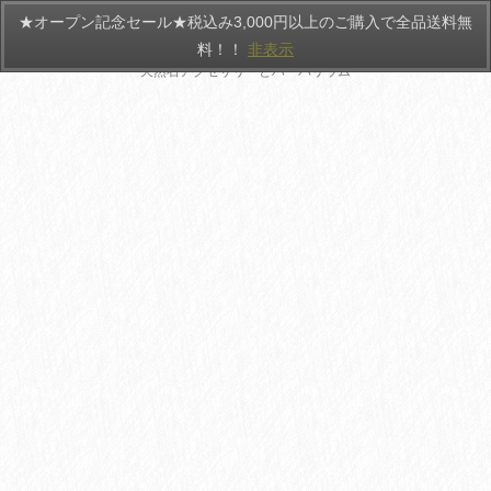
★オープン記念セール★税込み3,000円以上のご購入で全品送料無
HANATEMARI
料！！
非表示
天然石アクセサリーとハーバリウム