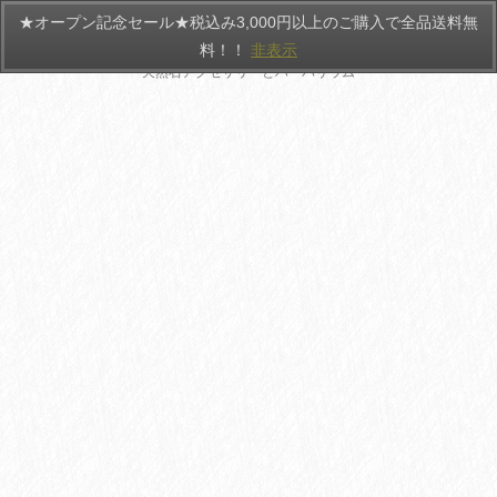
★オープン記念セール★税込み3,000円以上のご購入で全品送料無
HANATEMARI
料！！
非表示
天然石アクセサリーとハーバリウム