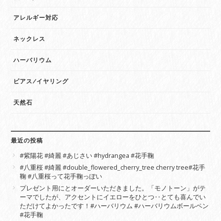
アレルギー対応
ネックレス
ハーバリウム
ピアス/イヤリング
天然石
最近の投稿
#紫陽花 #綺麗 #あじさい #hydrangea #花手鞠
#八重桜 #綺麗 #double_flowered_cherry_tree cherry tree#花手
鞠 #八重桜って花手鞠っぽい
プレゼント用にとオーダーいただきました。「モノトーン」がテ
ーマでしたが、アクセントにイエローをひとつ‥とても喜んでい
ただけてよかったです！#ハーバリウム #ハーバリウムボールペン
#花手鞠