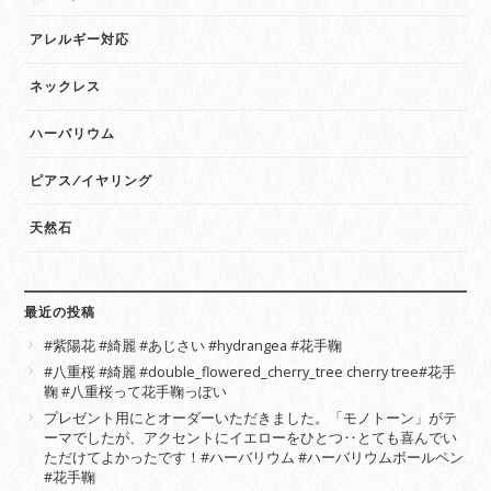
アレルギー対応
ネックレス
ハーバリウム
ピアス/イヤリング
天然石
最近の投稿
#紫陽花 #綺麗 #あじさい #hydrangea #花手鞠
#八重桜 #綺麗 #double_flowered_cherry_tree cherry tree#花手
鞠 #八重桜って花手鞠っぽい
プレゼント用にとオーダーいただきました。「モノトーン」がテ
ーマでしたが、アクセントにイエローをひとつ‥とても喜んでい
ただけてよかったです！#ハーバリウム #ハーバリウムボールペン
#花手鞠