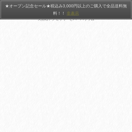
★オープン記念セール★税込み3,000円以上のご購入で全品送料無
HANATEMARI
料！！
非表示
天然石アクセサリーとハーバリウム