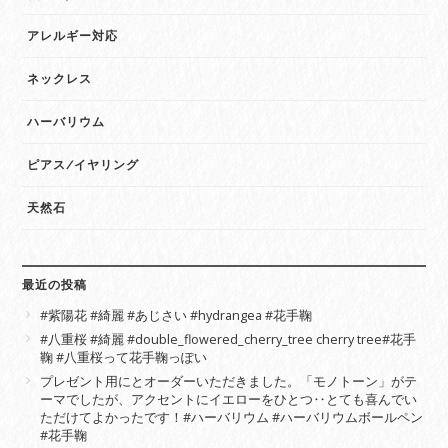
アレルギー対応
ネックレス
ハーバリウム
ピアス/イヤリング
天然石
最近の投稿
#紫陽花 #綺麗 #あじさい #hydrangea #花手鞠
#八重桜 #綺麗 #double_flowered_cherry_tree cherry tree#花手
鞠 #八重桜って花手鞠っぽい
プレゼント用にとオーダーいただきました。「モノトーン」がテ
ーマでしたが、アクセントにイエローをひとつ‥とても喜んでい
ただけてよかったです！#ハーバリウム #ハーバリウムボールペン
#花手鞠