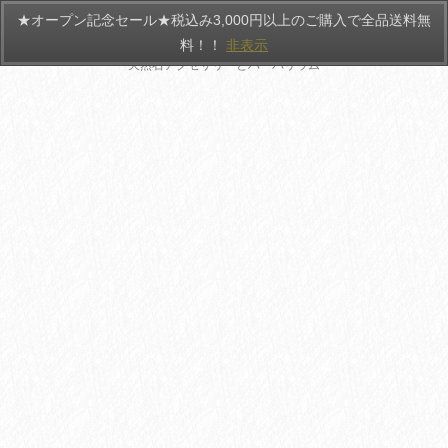
★オープン記念セール★税込み3,000円以上のご購入で全品送料無
HANATEMARI
料！！
非表示
天然石アクセサリーとハーバリウム